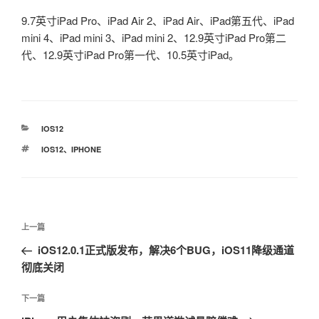
9.7英寸iPad Pro、iPad Air 2、iPad Air、iPad第五代、iPad
mini 4、iPad mini 3、iPad mini 2、12.9英寸iPad Pro第二
代、12.9英寸iPad Pro第一代、10.5英寸iPad。
分
IOS12
类
标
IOS12
、
IPHONE
签
文
上
上一篇
章
一
iOS12.0.1正式版发布，解决6个BUG，iOS11降级通道
导
篇
彻底关闭
航
文
章
下
下一篇
一