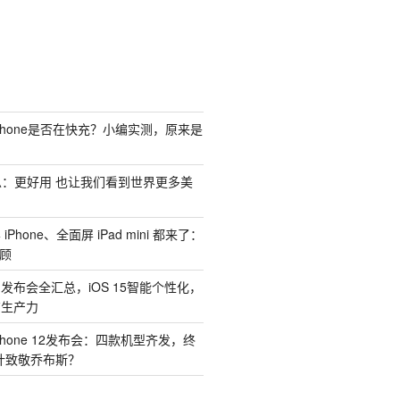
Phone是否在快充？小编实测，原来是
汇总：更好用 也让我们看到世界更多美
Phone、全面屏 iPad mini 都来了：
回顾
1 发布会全汇总，iOS 15智能个性化，
有生产力
hone 12发布会：四款机型齐发，终
计致敬乔布斯？