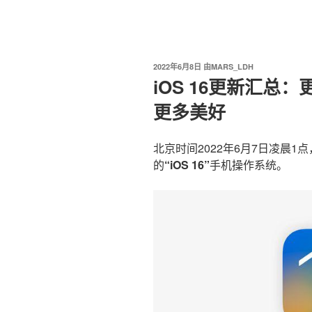
我爱阅读
跳
至
内
容
发
2022年6月8日
由
MARS_LDH
布
iOS 16更新汇总
于
更多美好
北京时间2022年6月7日凌晨1
的
“iOS 16”
手机操作系统。